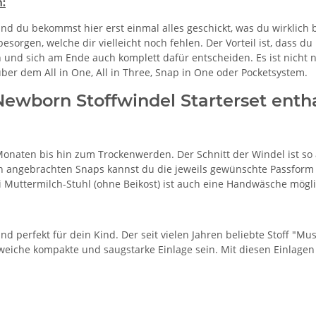
:
und du bekommst hier erst einmal alles geschickt, was du wirklich
esorgen, welche dir vielleicht noch fehlen. Der Vorteil ist, dass du
 und sich am Ende auch komplett dafür entscheiden. Es ist nicht n
er dem All in One, All in Three, Snap in One oder Pocketsystem.
Newborn Stoffwindel Starterset enth
 Monaten bis hin zum Trockenwerden. Der Schnitt der Windel ist s
den angebrachten Snaps kannst du die jeweils gewünschte Passfor
 Muttermilch-Stuhl (ohne Beikost) ist auch eine Handwäsche mögli
 perfekt für dein Kind. Der seit vielen Jahren beliebte Stoff "Mu
 weiche kompakte und saugstarke Einlage sein. Mit diesen Einlagen 