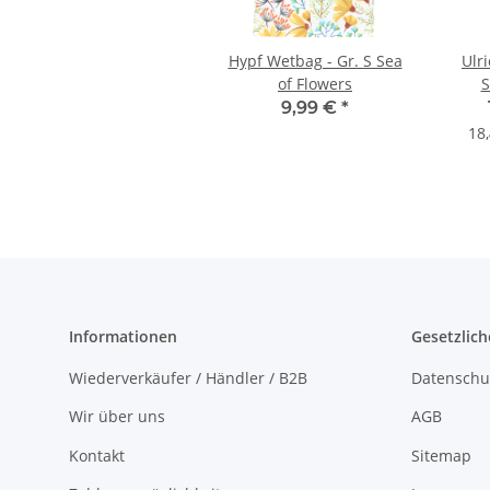
Hypf Wetbag - Gr. S Sea
Ulri
of Flowers
S
Was
9,99 €
*
Geruc
18,
Informationen
Gesetzlich
Wiederverkäufer / Händler / B2B
Datenschu
Wir über uns
AGB
Kontakt
Sitemap