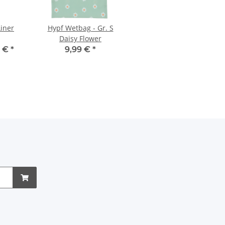
Liner
Hypf Wetbag - Gr. S
Daisy Flower
9 €
*
9,99 €
*