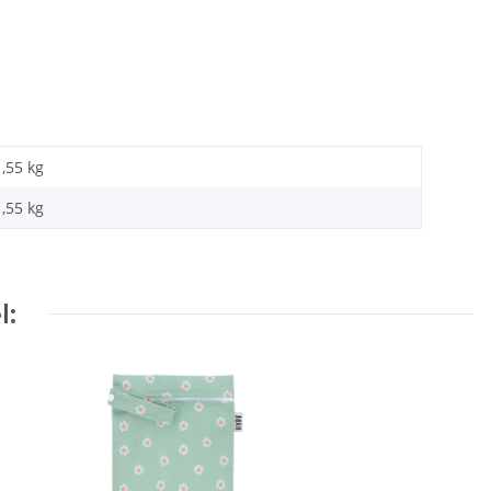
1,55 kg
1,55
kg
l: