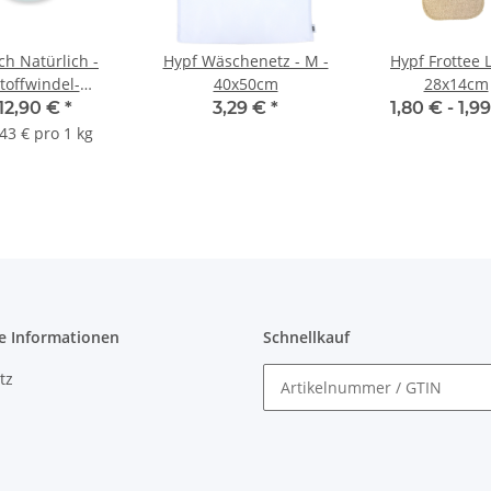
ch Natürlich -
Hypf Wäschenetz - M -
Hypf Frottee 
toffwindel-
40x50cm
28x14cm
chmittel mit
12,90 €
*
3,29 €
*
1,80 € -
1,9
hsabsorber 700g
43 € pro 1 kg
e Informationen
Schnellkauf
tz