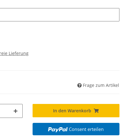
b hier an, welche Designs deine Windeln und Wetbags haben soll
reie Lieferung
Frage zum Artikel
In den Warenkorb
Consent erteilen