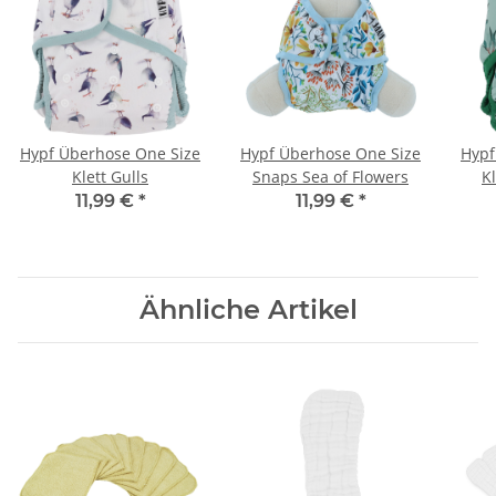
Hypf Überhose One Size
Hypf Überhose One Size
Hypf
Klett Gulls
Snaps Sea of Flowers
K
11,99 €
*
11,99 €
*
Ähnliche Artikel