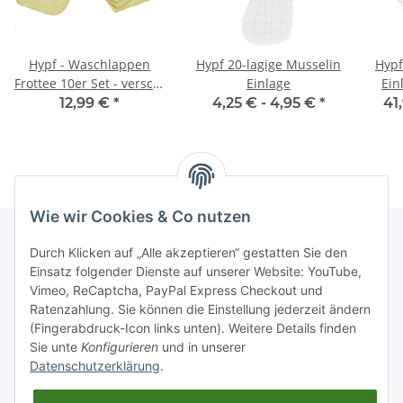
Hypf - Waschlappen
Hypf 20-lagige Musselin
Hypf
Frottee 10er Set - versch.
Einlage
Ein
Farben
12,99 €
*
4,25 € -
4,95 €
*
41
Wie wir Cookies & Co nutzen
Durch Klicken auf „Alle akzeptieren“ gestatten Sie den
Einsatz folgender Dienste auf unserer Website: YouTube,
Informationen
Vimeo, ReCaptcha, PayPal Express Checkout und
Ratenzahlung. Sie können die Einstellung jederzeit ändern
Gesetzliche Informationen
(Fingerabdruck-Icon links unten). Weitere Details finden
Sie unte
Konfigurieren
und in unserer
Datenschutzerklärung
.
Schnellkauf