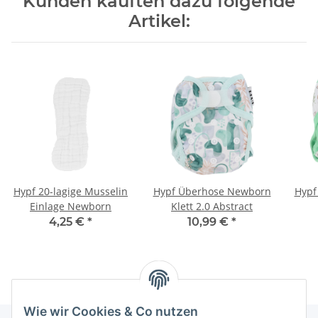
Kunden kauften dazu folgende
Artikel:
Hypf 20-lagige Musselin
Hypf Überhose Newborn
Hypf
Einlage Newborn
Klett 2.0 Abstract
4,25 €
*
10,99 €
*
Wie wir Cookies & Co nutzen