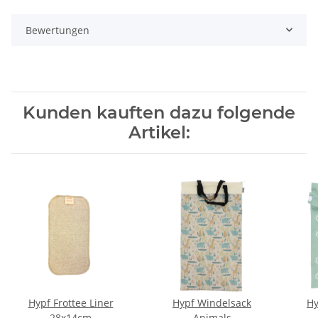
Bewertungen
Kunden kauften dazu folgende
Artikel:
Hypf Frottee Liner
Hypf Windelsack
Hy
28x14cm
Animals