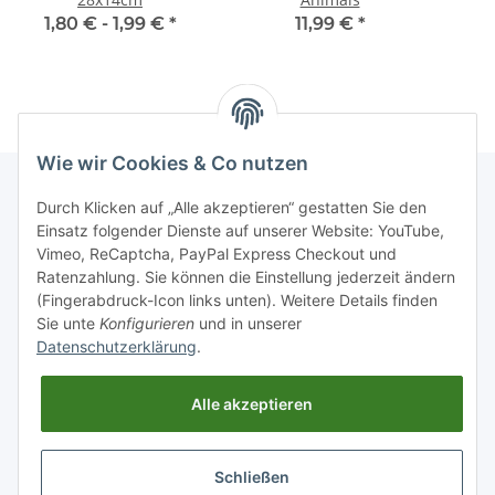
1,80 € -
1,99 €
*
11,99 €
*
Wie wir Cookies & Co nutzen
Durch Klicken auf „Alle akzeptieren“ gestatten Sie den
Einsatz folgender Dienste auf unserer Website: YouTube,
Informationen
Vimeo, ReCaptcha, PayPal Express Checkout und
Ratenzahlung. Sie können die Einstellung jederzeit ändern
Gesetzliche Informationen
(Fingerabdruck-Icon links unten). Weitere Details finden
Sie unte
Konfigurieren
und in unserer
Datenschutzerklärung
.
Schnellkauf
Alle akzeptieren
Schließen
Vertrag widerrufen